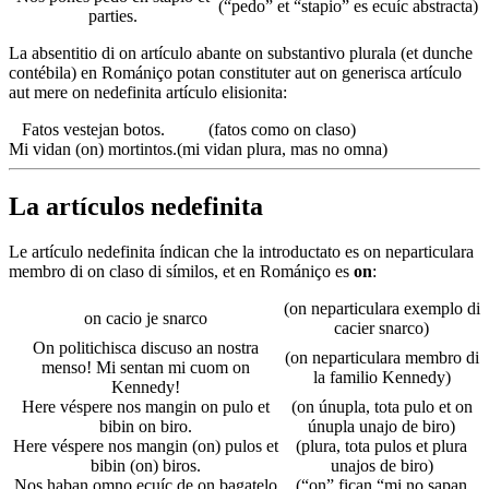
(“pedo” et “stapio” es ecuíc abstracta)
parties.
La absentitio di on artículo abante on substantivo plurala (et dunche
contébila) en Romániço potan constituter aut on generisca artículo
aut mere on nedefinita artículo elisionita:
Fatos vestejan botos.
(fatos como on claso)
Mi vidan (on) mortintos.
(mi vidan plura, mas no omna)
La artículos nedefinita
Le artículo nedefinita índican che la introductato es on neparticulara
membro di on claso di símilos, et en Romániço es
on
:
(on neparticulara exemplo di
on cacio je snarco
cacier snarco)
On politichisca discuso an nostra
(on neparticulara membro di
menso! Mi sentan mi cuom on
la familio Kennedy)
Kennedy!
Here véspere nos mangin on pulo et
(on únupla, tota pulo et on
bibin on biro.
únupla unajo de biro)
Here véspere nos mangin (on) pulos et
(plura, tota pulos et plura
bibin (on) biros.
unajos de biro)
Nos haban omno ecuíc de on bagatelo
(“on” fiçan “mi no sapan