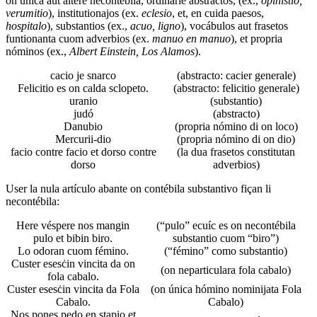
on única aut áltere necontébila, ordinarie abstractos, (ex.,
opinistío,
verumitio
), institutionajos (ex.
eclesio
, et, en cuida paesos,
hospitalo
), substantios (ex.,
acuo, ligno
), vocábulos aut frasetos
funtionanta cuom adverbios (ex.
manuo en manuo
), et propria
nóminos (ex.,
Albert Einstein, Los Alamos
).
cacio je snarco
(abstracto: cacier generale)
Felicitio es on calda sclopeto.
(abstracto: felicitio generale)
uranio
(substantio)
judó
(abstracto)
Danubio
(propria nómino di on loco)
Mercurii-dio
(propria nómino di on dio)
facio contre facio et dorso contre
(la dua frasetos constitutan
dorso
adverbios)
User la nula artículo abante on contébila substantivo fiçan li
necontébila:
Here véspere nos mangin
(“pulo” ecuíc es on necontébila
pulo et bibin biro.
substantio cuom “biro”)
Lo odoran cuom fémino.
(“fémino” como substantio)
Custer esesċin vincita da on
(on neparticulara fola cabalo)
fola cabalo.
Custer esesċin vincita da Fola
(on única hómino nominijata Fola
Cabalo.
Cabalo)
Nos pones pedo en stapio et