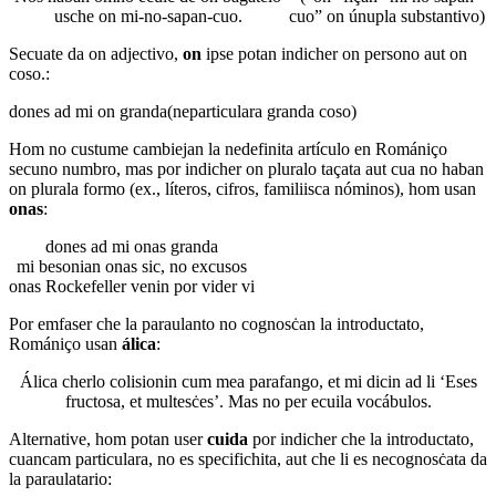
usche on mi-no-sapan-cuo.
cuo” on únupla substantivo)
Secuate da on adjectivo,
on
ipse potan indicher on persono aut on
coso.:
dones ad mi on granda
(neparticulara granda coso)
Hom no custume cambiejan la nedefinita artículo en Romániço
secuno numbro, mas por indicher on pluralo taçata aut cua no haban
on plurala formo (ex., líteros, cifros, familiisca nóminos), hom usan
onas
:
dones ad mi onas granda
mi besonian onas sic, no excusos
onas Rockefeller venin por vider vi
Por emfaser che la paraulanto no cognosċan la introductato,
Romániço usan
álica
:
Álica cherlo colisionin cum mea parafango, et mi dicin ad li ‘Eses
fructosa, et multesċes’. Mas no per ecuila vocábulos.
Alternative, hom potan user
cuida
por indicher che la introductato,
cuancam particulara, no es specifichita, aut che li es necognosċata da
la paraulatario: