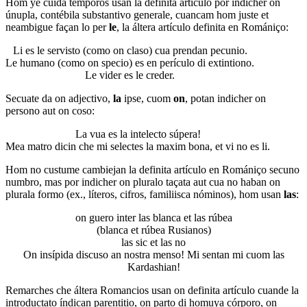
Hom ye cuida témporos usan la definita artículo por indicher on
únupla, contébila substantivo generale, cuancam hom juste et
neambigue façan lo per
le
, la áltera artículo definita en Romániço:
Li es le servisto (como on claso) cua prendan pecunio.
Le humano (como on specio) es en perículo di extintiono.
Le vider es le creder.
Secuate da on adjectivo,
la
ipse, cuom
on
, potan indicher on
persono aut on coso:
La vua es la intelecto súpera!
Mea matro dicin che mi selectes la maxim bona, et vi no es li.
Hom no custume cambiejan la definita artículo en Romániço secuno
numbro, mas por indicher on pluralo taçata aut cua no haban on
plurala formo (ex., líteros, cifros, familiisca nóminos), hom usan
las
:
on guero inter las blanca et las rúbea
(blanca et rúbea Rusianos)
las sic et las no
On insípida discuso an nostra menso! Mi sentan mi cuom las
Kardashian!
Remarches che áltera Romancios usan on definita artículo cuande la
introductato índican parentitio, on parto di homuya córporo, on