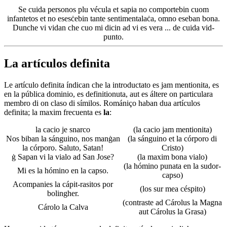
Se cuida personos plu vécula et sapia no comportebin cuom
infantetos et no esesċebin tante sentimentalaċa, omno eseban bona.
Dunche vi vidan che cuo mi dicin ad vi es vera ... de cuida vid-
punto.
La artículos definita
Le artículo definita índican che la introductato es jam mentionita, es
en la pública dominio, es definitionuta, aut es áltere on particulara
membro di on claso di símilos. Romániço haban dua artículos
definita; la maxim frecuenta es
la
:
la cacio je snarco
(la cacio jam mentionita)
Nos biban la sánguino, nos manġan
(la sánguino et la córporo di
la córporo. Saluto, Satan!
Cristo)
ġ Sapan vi la vialo ad San Jose?
(la maxim bona vialo)
(la hómino punata en la sudor-
Mi es la hómino en la capso.
capso)
Acompanies la cápit-rasitos por
(los sur mea céspito)
bolingher.
(contraste ad Cárolus la Magna
Cárolo la Calva
aut Cárolus la Grasa)