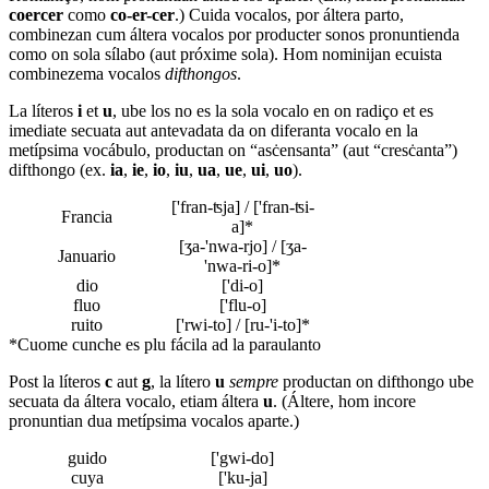
coercer
como
co-er-cer
.) Cuida vocalos, por áltera parto,
combinezan cum áltera vocalos por producter sonos pronuntienda
como on sola sílabo (aut próxime sola). Hom nominijan ecuista
combinezema vocalos
difthongos
.
La líteros
i
et
u
, ube los no es la sola vocalo en on radiço et es
imediate secuata aut antevadata da on diferanta vocalo en la
metípsima vocábulo, productan on “asċensanta” (aut “cresċanta”)
difthongo (ex.
ia
,
ie
,
io
,
iu
,
ua
,
ue
,
ui
,
uo
).
['fran-ʦja] / ['fran-ʦi-
Francia
a]*
[ʒa-'nwa-rjo] / [ʒa-
Januario
'nwa-ri-o]*
dio
['di-o]
fluo
['flu-o]
ruito
['rwi-to] / [ru-'i-to]*
*
Cuome cunche es plu fácila ad la paraulanto
Post la líteros
c
aut
g
, la lítero
u
sempre
productan on difthongo ube
secuata da áltera vocalo, etiam áltera
u
. (Áltere, hom incore
pronuntian dua metípsima vocalos aparte.)
guido
['gwi-do]
cuya
['ku-ja]