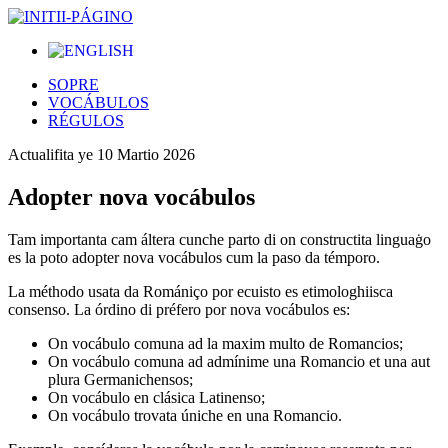
SOPRE
VOCÁBULOS
RÉGULOS
Actualifita ye
10 Martio 2026
Adopter nova vocábulos
Tam importanta cam áltera cunche parto di on constructita linguaġo
es la poto adopter nova vocábulos cum la paso da témporo.
La méthodo usata da Romániço por ecuisto es etimologhiisca
consenso. La órdino di préfero por nova vocábulos es:
On vocábulo comuna ad la maxim multo de Romancios;
On vocábulo comuna ad admínime una Romancio et una aut
plura Germanichensos;
On vocábulo en clásica Latinenso;
On vocábulo trovata úniche en una Romancio.