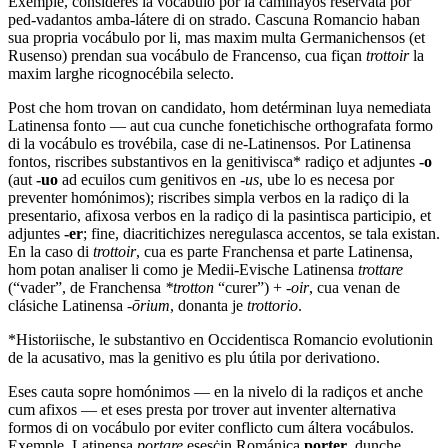
Exemple, consíderes la vocábulo por la caminayos reservata por
ped-vadantos amba-látere di on strado. Cascuna Romancio haban
sua propria vocábulo por li, mas maxim multa Germanichensos (et
Rusenso) prendan sua vocábulo de Francenso, cua fiçan
trottoir
la
maxim larghe ricognocébila selecto.
Post che hom trovan on candidato, hom detérminan luya nemediata
Latinensa fonto — aut cua cunche fonetichische orthografata formo
di la vocábulo es trovébila, case di ne-Latinensos. Por Latinensa
fontos, riscribes substantivos en la genitivisca* radiço et adjuntes
-o
(aut
-uo
ad ecuilos cum genitivos en
-us
, ube lo es necesa por
preventer homónimos); riscribes simpla verbos en la radiço di la
presentario, afixosa verbos en la radiço di la pasintisca participio, et
adjuntes
-er
; fine, diacritichizes neregulasca accentos, se tala existan.
En la caso di
trottoir
, cua es parte Franchensa et parte Latinensa,
hom potan analiser li como je Medii-Evische Latinensa
trottare
(“vader”, de Franchensa
*trotton
“curer”) +
-oir
, cua venan de
clásiche Latinensa
-ōrium
, donanta je
trottorio
.
*
Historiische, le substantivo en Occidentisca Romancio evolutionin
de la acusativo, mas la genitivo es plu útila por derivationo.
Eses cauta sopre homónimos — en la nivelo di la radiços et anche
cum afixos — et eses presta por trover aut inventer alternativa
formos di on vocábulo por eviter conflicto cum áltera vocábulos.
Exemple, Latinensa
portare
esesċin Romániça
porter
, dunche