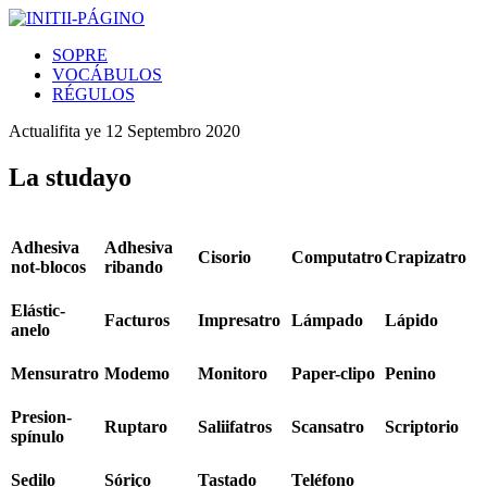
SOPRE
VOCÁBULOS
RÉGULOS
Actualifita ye
12 Septembro 2020
La studayo
Adhesiva
Adhesiva
Cisorio
Computatro
Crapizatro
not-blocos
ribando
Elástic-
Facturos
Impresatro
Lámpado
Lápido
anelo
Mensuratro
Modemo
Monitoro
Paper-clipo
Penino
Presion-
Ruptaro
Saliifatros
Scansatro
Scriptorio
spínulo
Sedilo
Sóriço
Tastado
Teléfono