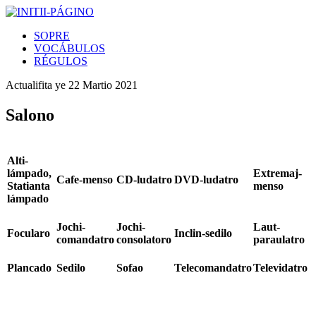
SOPRE
VOCÁBULOS
RÉGULOS
Actualifita ye
22 Martio 2021
Salono
Alti-
lámpado,
Extremaj-
Cafe-menso
CD-ludatro
DVD-ludatro
Statianta
menso
lámpado
Jochi-
Jochi-
Laut-
Focularo
Inclin-sedilo
comandatro
consolatoro
paraulatro
Plancado
Sedilo
Sofao
Telecomandatro
Televidatro